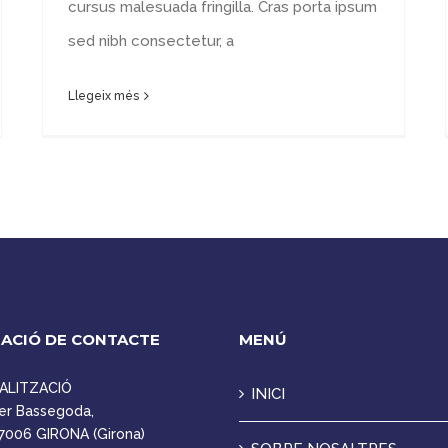
cursus malesuada fringilla. Cras porta ipsum
sed nibh consectetur, a
Llegeix més
ACIÓ DE CONTACTE
MENÚ
ALITZACIÓ
INICI
er Bassegoda,
7006 GIRONA (Girona)