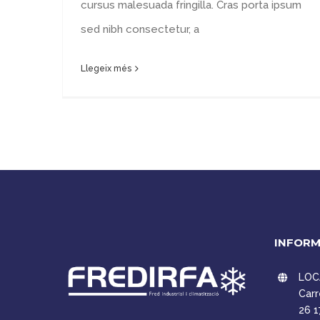
cursus malesuada fringilla. Cras porta ipsum
sed nibh consectetur, a
Llegeix més
INFORM
LOC
Carr
26 1